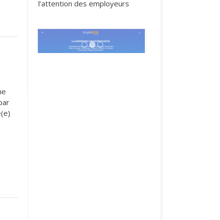
l’attention des employeurs
1
2
3
ne
par
é(e)