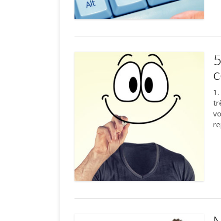
5
c
1.
tr
vo
re
M