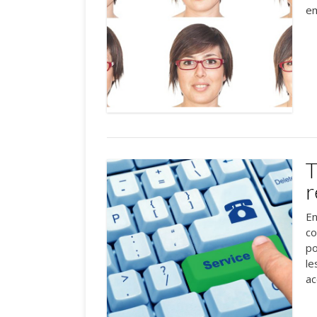
em
T
r
En
co
po
le
ac