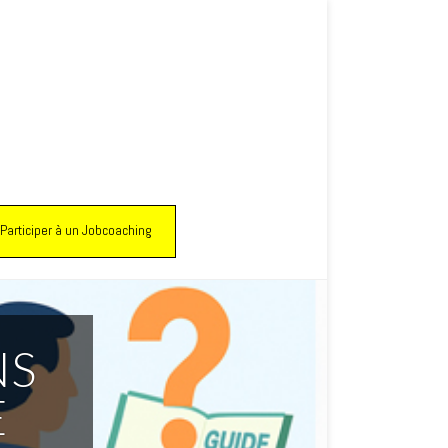
Participer à un Jobcoaching
NS
E