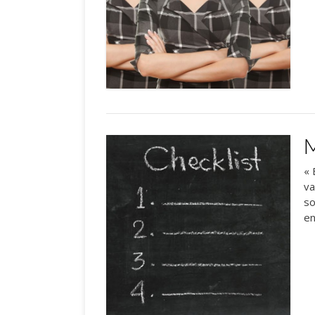
M
« 
va
so
en