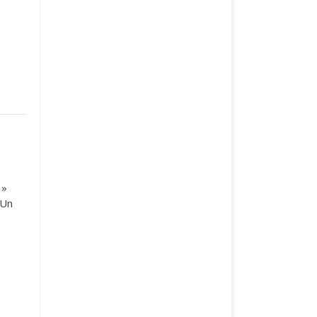
 »
 Un