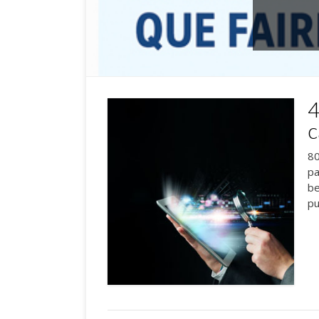
4
c
80
pa
be
pu