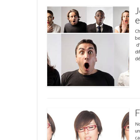
J
e
Ch
be
d’
di
d
F
No
un
ca