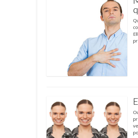
q
Qu
co
El
pr
E
Ou
pr
ve
po