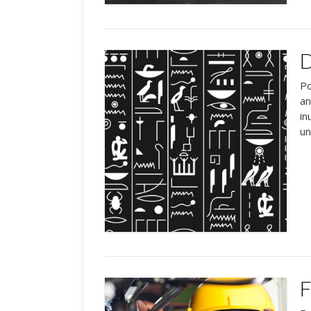
D
Po
an
in
un
F