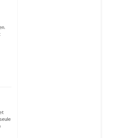
en.
t
s
et
 seule
n