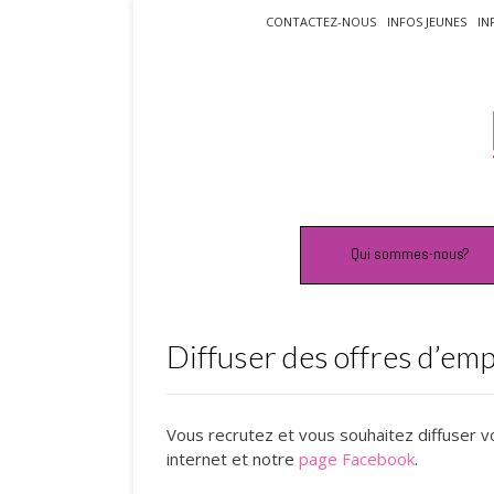
Skip
CONTACTEZ-NOUS
INFOS JEUNES
IN
to
content
Qui sommes-nous?
Diffuser des offres d’emp
Vous recrutez et vous souhaitez diffuser v
internet et notre
page Facebook
.