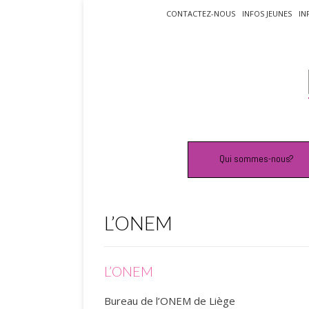
Skip
CONTACTEZ-NOUS
INFOS JEUNES
IN
to
content
Qui sommes-nous?
L’ONEM
L’ONEM
Bureau de l’ONEM de Liège