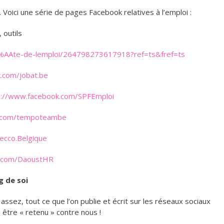
 Voici une série de pages Facebook relatives à l’emploi :
 outils
%AAte-de-lemploi/264798273617918?ref=ts&fref=ts
k.com/jobat.be
s://www.facebook.com/SPFEmploi
k.com/tempoteambe
decco.Belgique
k.com/DaoustHR
 de soi
 assez, tout ce que l’on publie et écrit sur les réseaux sociaux
être « retenu » contre nous !