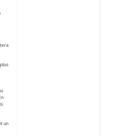
n
stera
 plus
ns
En
us
it un