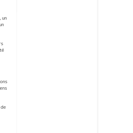
, un
un
rs
ité
ions
iens
 de