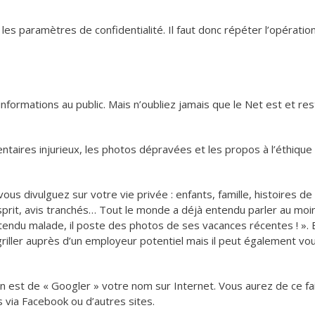
es paramètres de confidentialité. Il faut donc répéter l’opératio
nformations au public. Mais n’oubliez jamais que le Net est et re
ntaires injurieux, les photos dépravées et les propos à l’éthique
vous divulguez sur votre vie privée : enfants, famille, histoires de
prit, avis tranchés… Tout le monde a déjà entendu parler au moi
prétendu malade, il poste des photos de ses vacances récentes ! ». 
iller auprès d’un employeur potentiel mais il peut également vo
n est de « Googler » votre nom sur Internet. Vous aurez de ce fa
 via Facebook ou d’autres sites.