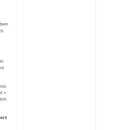
 bien
ge,
er.
uve
ous.
nt »
ussi
ort