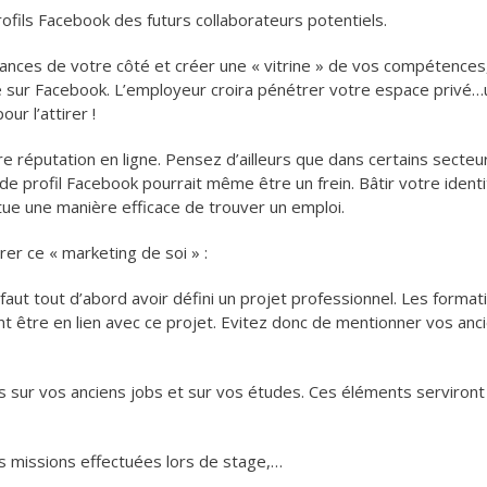
fils Facebook des futurs collaborateurs potentiels.
hances de votre côté et créer une « vitrine » de vos compétences
age sur Facebook. L’employeur croira pénétrer votre espace privé…
r l’attirer !
tre réputation en ligne. Pensez d’ailleurs que dans certains secteu
e profil Facebook pourrait même être un frein. Bâtir votre ident
e une manière efficace de trouver un emploi.
er ce « marketing de soi » :
aut tout d’abord avoir défini un projet professionnel. Les format
 être en lien avec ce projet. Evitez donc de mentionner vos anc
ns sur vos anciens jobs et sur vos études. Ces éléments serviront
s missions effectuées lors de stage,…