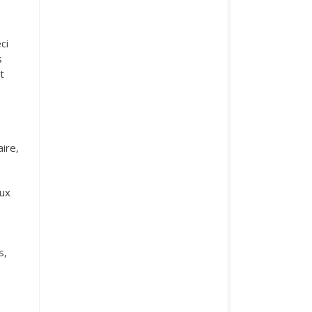
ci
s
t
ire,
aux
s,