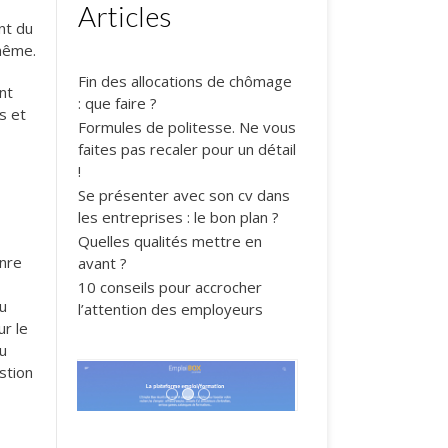
Articles
nt du
-même.
Fin des allocations de chômage
nt
: que faire ?
s et
Formules de politesse. Ne vous
faites pas recaler pour un détail
!
Se présenter avec son cv dans
les entreprises : le bon plan ?
Quelles qualités mettre en
enre
avant ?
10 conseils pour accrocher
ou
l’attention des employeurs
ur le
du
stion
1
2
3