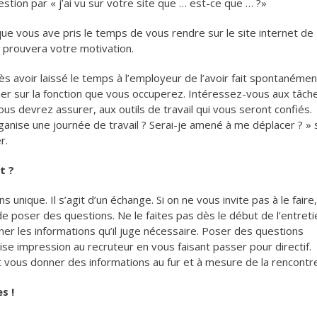
ion par « j’ai vu sur votre site que … est-ce que … ?»
e vous ave pris le temps de vous rendre sur le site internet de
 prouvera votre motivation.
s avoir laissé le temps à l’employeur de l’avoir fait spontanémen
ner sur la fonction que vous occuperez. Intéressez-vous aux tâch
us devrez assurer, aux outils de travail qui vous seront confiés.
rganise une journée de travail ? Serai-je amené à me déplacer ? » 
r.
t ?
s unique. Il s’agit d’un échange. Si on ne vous invite pas à le faire,
oser des questions. Ne le faites pas dès le début de l’entreti
er les informations qu’il juge nécessaire. Poser des questions
se impression au recruteur en vous faisant passer pour directif.
t vous donner des informations au fur et à mesure de la rencontr
s !