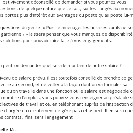
l est vivement déconseillé de demander si vous pourrez vous
estions, de quelque nature que ce soit, sur les congés au mome
us portez plus d’intérêt aux avantages du poste qu’au poste lui
questions du genre « Puis-je aménager les horaires car ils ne so
 gardienne ? » laissera penser que vous manquez de disponibilité
s solutions pour pouvoir faire face à vos engagements.
 ou peut-on demander quel sera le montant de notre salaire ?
iveau de salaire prévu. Il est toutefois conseillé de prendre ce g
voire au second, et de veiller à la façon dont on va formuler sa
ue qu’on travaille dans une fonction où le salaire est négociable 
bon nombre d’emplois, vous pouvez vous renseigner au préalable s
lectives de travail et ce, en téléphonant auprès de l’inspection 
nne chargée du recrutement ne gère pas cet aspect. Il en sera que
s contrats, finalisera l’engagement.
celle-là …