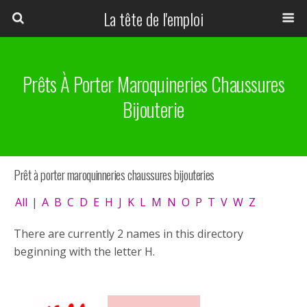
La tête de l'emploi
Prêts À Porter Maroquineries Chaussures
Bijouterie
Prêt à porter maroquinneries chaussures bijouteries
All
|
A
B
C
D
E
H
J
K
L
M
N
O
P
T
V
W
Z
There are currently 2 names in this directory
beginning with the letter H.
H&M
Hunkemoller