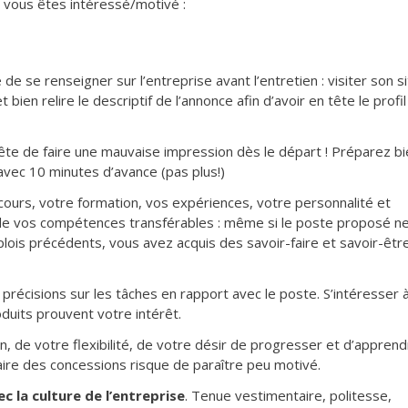
 vous êtes intéressé/motivé :
e de se renseigner sur l’entreprise avant l’entretien : visiter son s
t bien relire le descriptif de l’annonce afin d’avoir en tête le profil
ête de faire une mauvaise impression dès le départ ! Préparez bi
r avec 10 minutes d’avance (pas plus!)
ours, votre formation, vos expériences, votre personnalité et
 de vos compétences transférables : même si le poste proposé n
is précédents, vous avez acquis des savoir-faire et savoir-êtr
récisions sur les tâches en rapport avec le poste. S’intéresser 
oduits prouvent votre intérêt.
n, de votre flexibilité, de votre désir de progresser et d’apprend
faire des concessions risque de paraître peu motivé.
 la culture de l’entreprise
. Tenue vestimentaire, politesse,