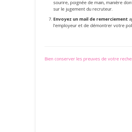
sourire, poignée de main, manière dont
sur le jugement du recruteur.
Envoyez un mail de remerciement
a
l’employeur et de démontrer votre pol
Post
Bien conserver les preuves de votre reche
navigation